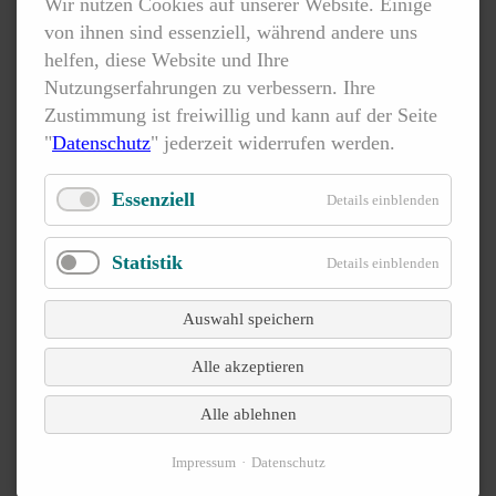
https://www.iso.org/obp/ui/en/#iso:std:iso:tr:18811:ed-
Wir nutzen Cookies auf unserer Website. Einige
von ihnen sind essenziell, während andere uns
1:v1:en
helfen, diese Website und Ihre
Nutzungserfahrungen zu verbessern. Ihre
ISO 21501-2
Zustimmung ist freiwillig und kann auf der Seite
"
Datenschutz
" jederzeit widerrufen werden.
Bestimmung der Partikelgrößenverteilung
Einzelpartikel-Lichtinteraktionsmethoden
Essenziell
Details einblenden
Teil 2: Partikelzähler mit Lichtstreuung auf
Flüssigkeitsbasis
Statistik
Details einblenden
https://www.iso.org/standard/75048.html
Auswahl speichern
ISO 4624
Alle akzeptieren
Farben und Lacke - Abrissversuch für die Haftfestigkeit
Alle ablehnen
https://www.iso.org/obp/ui/en/#iso:std:iso:4624:ed-
Impressum
Datenschutz
4:v1:en