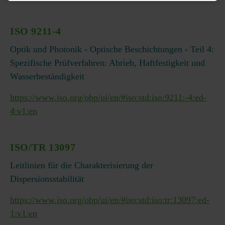
ISO 9211-4
Optik und Photonik - Optische Beschichtungen - Teil 4:
Spezifische Prüfverfahren: Abrieb, Haftfestigkeit und
Wasserbeständigkeit
https://www.iso.org/obp/ui/en/#iso:std:iso:9211:-4:ed-
4:v1:en
ISO/TR 13097
Leitlinien für die Charakterisierung der
Dispersionsstabilität
https://www.iso.org/obp/ui/en/#iso:std:iso:tr:13097:ed-
1:v1:en