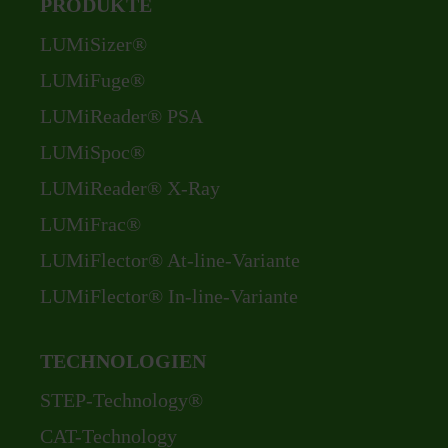
PRODUKTE
Navigation
LUMiSizer®
überspringen
LUMiFuge®
LUMiReader® PSA
LUMiSpoc®
LUMiReader® X-Ray
LUMiFrac®
LUMiFlector® At-line-Variante
LUMiFlector® In-line-Variante
TECHNOLOGIEN
Navigation
STEP-Technology®
überspringen
CAT-Technology