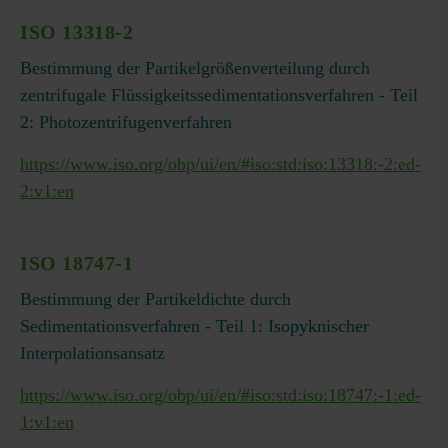
ISO 13318-2
Bestimmung der Partikelgrößenverteilung durch
zentrifugale Flüssigkeitssedimentationsverfahren - Teil
2: Photozentrifugenverfahren
https://www.iso.org/obp/ui/en/#iso:std:iso:13318:-2:ed-
2:v1:en
ISO 18747-1
Bestimmung der Partikeldichte durch
Sedimentationsverfahren - Teil 1: Isopyknischer
Interpolationsansatz
https://www.iso.org/obp/ui/en/#iso:std:iso:18747:-1:ed-
1:v1:en