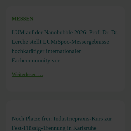
auf
dem
MESSEN
Particle
Based
LUM auf der Nanobubble 2026: Prof. Dr. Dr.
Materials
Lerche stellt LUMiSpoc-Messergebnisse
Symposium
hochkarätiger internationaler
-
07.10.-08.10.2026
Fachcommunity vor
in
LUM
Weiterlesen …
Duisburg
auf
der
Nanobubble
2026:
Prof.
Noch Plätze frei: Industriepraxis-Kurs zur
Dr.
Fest-Flüssig-Trennung in Karlsruhe
Dr.