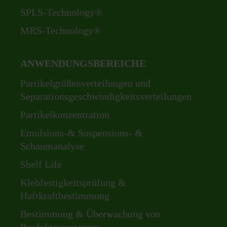
SPLS-Technology®
MRS-Technology®
ANWENDUNGSBEREICHE
Navigation
Partikelgrößenverteilungen und
überspringen
Separationsgeschwindigkeitsverteilungen
Partikelkonzentration
Emulsions-& Suspensions- &
Schaumanalyse
Shelf Life
Klebfestigkeitsprüfung &
Haftkraftbestimmung
Bestimmung & Überwachung von
Produktparametern