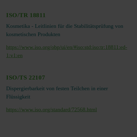
ISO/TR 18811
Kosmetika - Leitlinien für die Stabilitätsprüfung von
kosmetischen Produkten
https://www.iso.org/obp/ui/en/#iso:std:iso:tr:18811:ed-
1:v1:en
ISO/TS 22107
Dispergierbarkeit von festen Teilchen in einer
Flüssigkeit
https://www.iso.org/standard/72568.html