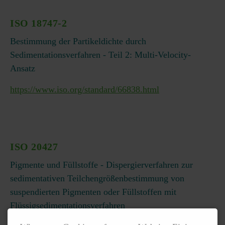
ISO 18747-2
Bestimmung der Partikeldichte durch
Sedimentationsverfahren - Teil 2: Multi-Velocity-
Ansatz
https://www.iso.org/standard/66838.html
ISO 20427
Pigmente und Füllstoffe - Dispergierverfahren zur
sedimentativen Teilchengrößenbestimmung von
suspendierten Pigmenten oder Füllstoffen mit
Flüssigsedimentationsverfahren