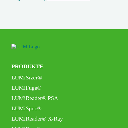
PRODUKTE
Navigation
LUMiSizer®
überspringen
LUMiFuge®
LUMiReader® PSA
LUMiSpoc®
LUMiReader® X-Ray