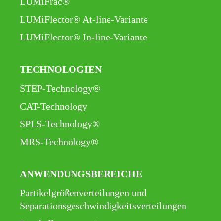
LUMiFrac®
LUMiFlector® At-line-Variante
LUMiFlector® In-line-Variante
TECHNOLOGIEN
Navigation
STEP-Technology®
überspringen
CAT-Technology
SPLS-Technology®
MRS-Technology®
ANWENDUNGSBEREICHE
Navigation
Partikelgrößenverteilungen und
überspringen
Separationsgeschwindigkeitsverteilungen