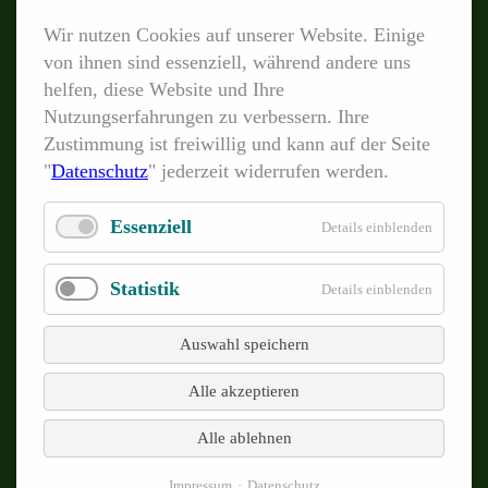
Wir nutzen Cookies auf unserer Website. Einige
von ihnen sind essenziell, während andere uns
PRODUKTE
helfen, diese Website und Ihre
Navigation
LUMiSizer®
Nutzungserfahrungen zu verbessern. Ihre
überspringen
Zustimmung ist freiwillig und kann auf der Seite
LUMiFuge®
"
Datenschutz
" jederzeit widerrufen werden.
LUMiReader® PSA
LUMiSpoc®
Essenziell
Details einblenden
LUMiReader® X-Ray
Statistik
Details einblenden
LUMiFrac®
LUMiFlector® At-line-Variante
Auswahl speichern
LUMiFlector® In-line-Variante
Alle akzeptieren
Alle ablehnen
TECHNOLOGIEN
Impressum
Datenschutz