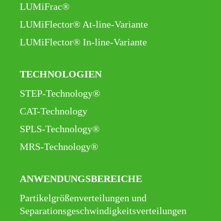
LUMiFrac®
LUMiFlector® At-line-Variante
LUMiFlector® In-line-Variante
TECHNOLOGIEN
Navigation
STEP-Technology®
überspringen
CAT-Technology
SPLS-Technology®
MRS-Technology®
ANWENDUNGSBEREICHE
Navigation
Partikelgrößenverteilungen und
überspringen
Separationsgeschwindigkeitsverteilungen