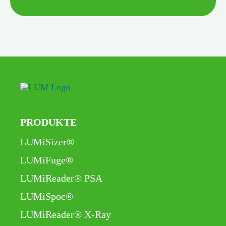
PRODUKTE
Navigation
LUMiSizer®
überspringen
LUMiFuge®
LUMiReader® PSA
LUMiSpoc®
LUMiReader® X-Ray