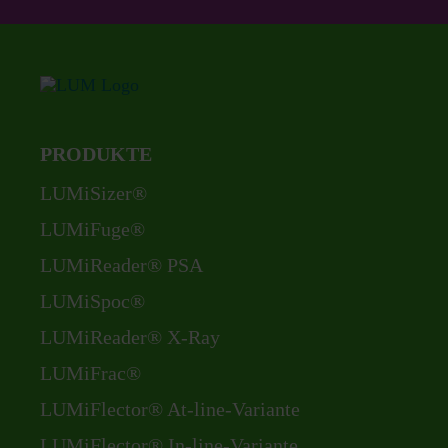
PRODUKTE
Navigation
LUMiSizer®
überspringen
LUMiFuge®
LUMiReader® PSA
LUMiSpoc®
LUMiReader® X-Ray
LUMiFrac®
LUMiFlector® At-line-Variante
LUMiFlector® In-line-Variante