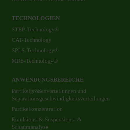
TECHNOLOGIEN
Navigation
STEP-Technology®
überspringen
CAT-Technology
SPLS-Technology®
MRS-Technology®
ANWENDUNGSBEREICHE
Navigation
Partikelgrößenverteilungen und
überspringen
Separationsgeschwindigkeitsverteilungen
Partikelkonzentration
Emulsions-& Suspensions- &
Schaumanalyse