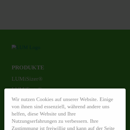
PRODUKTE
Navigation
LUMiSizer®
überspringen
LUMiFuge®
Wir nutzen Cookies auf unserer Website. Einige
LUMiReader® PSA
von ihnen sind essenziell, während andere uns
LUMiSpoc®
helfen, diese Website und Ihre
LUMiReader® X-Ray
Nutzungserfahrungen zu verbessern. Ihre
Zustimmung ist freiwillig und kann auf der Seite