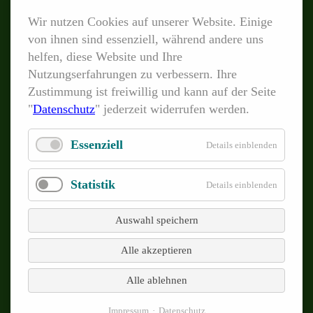
Wir nutzen Cookies auf unserer Website. Einige
von ihnen sind essenziell, während andere uns
PRODUKTE
helfen, diese Website und Ihre
Navigation
LUMiSizer®
Nutzungserfahrungen zu verbessern. Ihre
überspringen
Zustimmung ist freiwillig und kann auf der Seite
LUMiFuge®
"
Datenschutz
" jederzeit widerrufen werden.
LUMiReader® PSA
LUMiSpoc®
Essenziell
Details einblenden
LUMiReader® X-Ray
Statistik
Details einblenden
LUMiFrac®
LUMiFlector® At-line-Variante
Auswahl speichern
LUMiFlector® In-line-Variante
Alle akzeptieren
Alle ablehnen
TECHNOLOGIEN
Impressum
Datenschutz