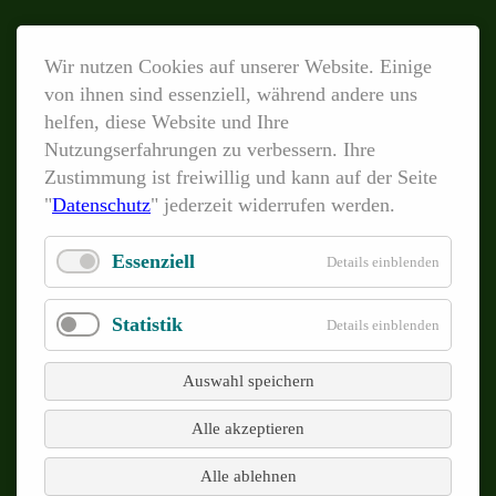
Dr.
Lerche
stellt
Wir nutzen Cookies auf unserer Website. Einige
von ihnen sind essenziell, während andere uns
LUMiSpoc-
helfen, diese Website und Ihre
Messergebnisse
PRODUKTE
Nutzungserfahrungen zu verbessern. Ihre
hochkarätiger
Navigation
LUMiSizer®
Zustimmung ist freiwillig und kann auf der Seite
internationaler
überspringen
"
Datenschutz
" jederzeit widerrufen werden.
LUMiFuge®
Fachcommunity
vor
LUMiReader® PSA
Essenziell
Details einblenden
LUMiSpoc®
Statistik
Details einblenden
LUMiReader® X-Ray
LUMiFrac®
Auswahl speichern
LUMiFlector® At-line-Variante
Alle akzeptieren
LUMiFlector® In-line-Variante
Alle ablehnen