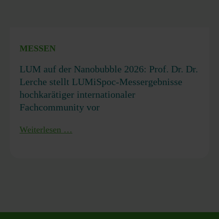
MESSEN
LUM auf der Nanobubble 2026: Prof. Dr. Dr.
Lerche stellt LUMiSpoc-Messergebnisse
hochkarätiger internationaler
Fachcommunity vor
LUM
Weiterlesen …
auf
der
Nanobubble
2026:
Prof.
Dr.