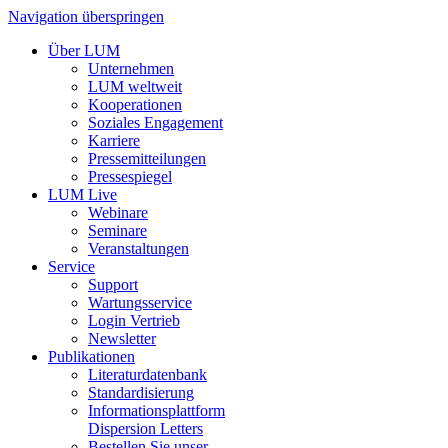
Navigation überspringen
Über LUM
Unternehmen
LUM weltweit
Kooperationen
Soziales Engagement
Karriere
Pressemitteilungen
Pressespiegel
LUM Live
Webinare
Seminare
Veranstaltungen
Service
Support
Wartungsservice
Login Vertrieb
Newsletter
Publikationen
Literaturdatenbank
Standardisierung
Informationsplattform
Dispersion Letters
Bestellen Sie unser