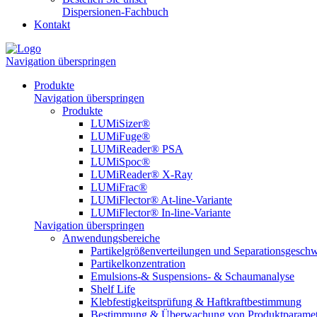
Dispersionen-Fachbuch
Kontakt
Navigation überspringen
Produkte
Navigation überspringen
Produkte
LUMiSizer®
LUMiFuge®
LUMiReader® PSA
LUMiSpoc®
LUMiReader® X-Ray
LUMiFrac®
LUMiFlector® At-line-Variante
LUMiFlector® In-line-Variante
Navigation überspringen
Anwendungsbereiche
Partikelgrößenverteilungen und Separationsgeschw
Partikelkonzentration
Emulsions-& Suspensions- & Schaumanalyse
Shelf Life
Klebfestigkeitsprüfung & Haftkraftbestimmung
Bestimmung & Überwachung von Produktparamet