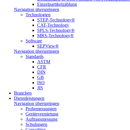
Einzelpartikelzählung
Navigation überspringen
Technologien
STEP-Technology®
CAT-Technology
SPLS-Technology®
MRS-Technology®
Software
SEPView®
Navigation überspringen
Standards
ASTM
CFR
DIN
GB
ISO
JIS
Branchen
Dienstleistungen
Navigation überspringen
Probemessungen
Gerätevermietung
Auftragsmessung
Schulungen
Consulting