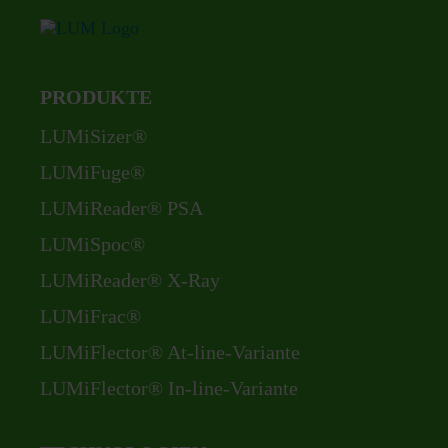
PRODUKTE
Navigation
LUMiSizer®
überspringen
LUMiFuge®
LUMiReader® PSA
LUMiSpoc®
LUMiReader® X-Ray
LUMiFrac®
LUMiFlector® At-line-Variante
LUMiFlector® In-line-Variante