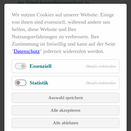
der Tröpfchengrößenverteilung in
Rohölemulsionen.
Wir nutzen Cookies auf unserer Website. Einige
von ihnen sind essenziell, während andere uns
EOR-Fallstudien unter Nutzung der
helfen, diese Website und Ihre
analytischen Zentrifuge LUMiSizer und des
Nutzungserfahrungen zu verbessern. Ihre
Separationsanalysators LUMiReader PSA
Zustimmung ist freiwillig und kann auf der Seite
werden im Webinar vorgestellt. Für die
"
Datenschutz
" jederzeit widerrufen werden.
Bestimmung der Wassertröpfchenverteilung
in wachsartigen Rohölemulsionen nutzen
Essenziell
Details einblenden
Anwender den Dispersionsanalysator
LUMiSizer.
Statistik
Details einblenden
Zwei Literaturbeispiele werden im Webinar
vorgestellt.
Auswahl speichern
Alle akzeptieren
TEASER ANSEHEN
Alle ablehnen