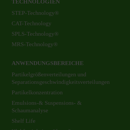
TECHNOLOGIEN
Navigation
STEP-Technology®
überspringen
CAT-Technology
SPLS-Technology®
MRS-Technology®
ANWENDUNGSBEREICHE
Navigation
Partikelgrößenverteilungen und
überspringen
Separationsgeschwindigkeitsverteilungen
Partikelkonzentration
Emulsions-& Suspensions- &
Schaumanalyse
Shelf Life