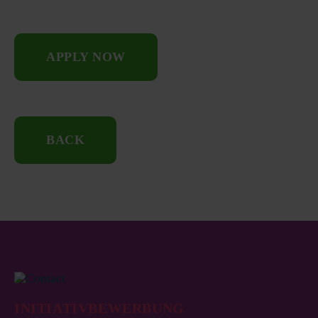
APPLY NOW
BACK
INITIATIVBEWERBUNG