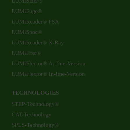
Skip
LUMiSizer®
navigation
LUMiFuge®
LUMiReader® PSA
LUMiSpoc®
LUMiReader® X-Ray
LUMiFrac®
LUMiFlector® At-line-Version
LUMiFlector® In-line-Version
TECHNOLOGIES
Skip
STEP-Technology®
navigation
CAT-Technology
SPLS-Technology®