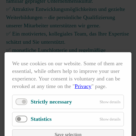
familiär geprägter Unternehmenskultur.
✅ Attraktive Entwicklungsmöglichkeiten und gezielte
Weiterbildungen – die persönliche Qualifizierung
unserer Mitarbeiter unterstützen wir gerne.
✅ Ein motiviertes, kollegiales Team, das Ihre Expertise
schätzt und Sie unterstützt.
✅ monatliche Lunchlotterie und regelmäßige
Firmenevents
We use cookies on our website. Some of them are
✅ Selbstverständlich für uns: leistungsgerechte
essential, while others help to improve your user
Bezahlung mit Spesen für Ihre Reisetätigkeiten,
experience. Your consent is voluntary and can be
branchenübliche Arbeitsmittel auch zur Privatnutzung,
revoked at any time on the "
Privacy
" page.
gut ausgestattete Unternehmensräumlichkeiten und
flexible Arbeitszeitmodelle.
Strictly necessary
Show details
Statistics
Show details
Save selection