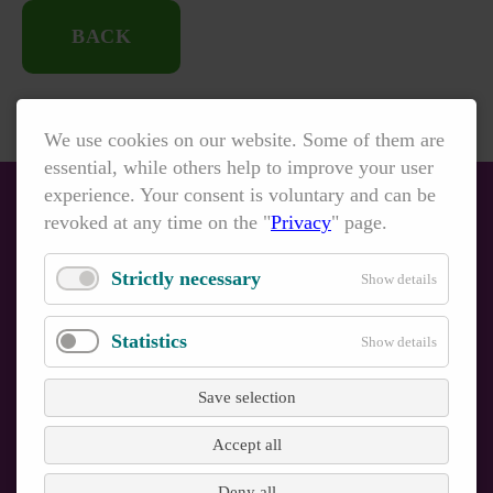
BACK
We use cookies on our website. Some of them are
essential, while others help to improve your user
experience. Your consent is voluntary and can be
revoked at any time on the "
Privacy
" page.
Strictly necessary
Show details
INITIATIVBEWERBUNG
Gerne können Sie sich auch
Statistics
Show details
initivativ bei uns bewerben.
Save selection
Accept all
Deny all