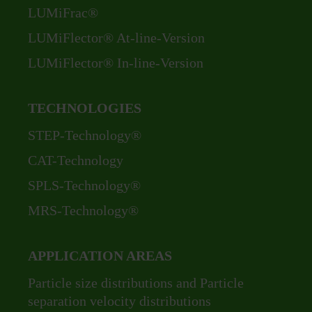
LUMiFrac®
LUMiFlector® At-line-Version
LUMiFlector® In-line-Version
TECHNOLOGIES
Skip
STEP-Technology®
navigation
CAT-Technology
SPLS-Technology®
MRS-Technology®
APPLICATION AREAS
Skip
Particle size distributions and Particle
navigation
separation velocity distributions